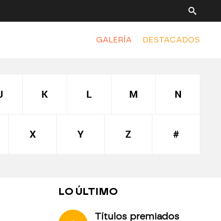
GALERÍA
DESTACADOS
J
K
L
M
N
X
Y
Z
#
LO ÚLTIMO
Títulos premiados