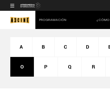
PROGRAMACIÓN
¿CÓMO 
A
B
C
D
O
P
Q
R