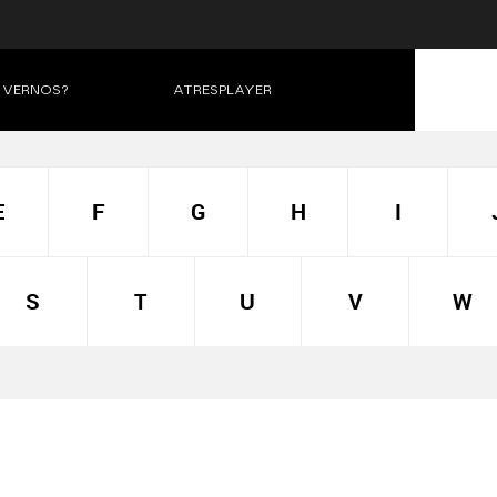
VERNOS?
ATRESPLAYER
E
F
G
H
I
S
T
U
V
W