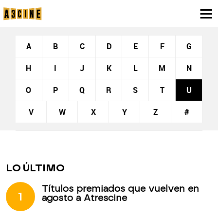
A
B
C
D
E
F
G
H
I
J
K
L
M
N
O
P
Q
R
S
T
U
V
W
X
Y
Z
#
LO ÚLTIMO
Títulos premiados que vuelven en
1
agosto a Atrescine