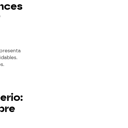
nces
r
 presenta
idables.
s.
erio:
bre