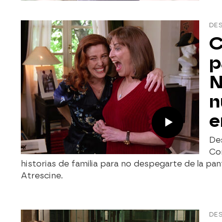
DES
C
p
N
n
e
De
Co
historias de familia para no despegarte de la pan
Atrescine.
DE