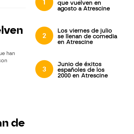
1
que vuelven en
agosto a Atrescine
elven
Los viernes de julio
2
se llenan de comedia
en Atrescine
ue han
con
Junio de éxitos
3
españoles de los
2000 en Atrescine
an de