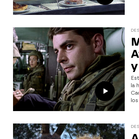
DE
M
A
y
Est
la 
Cad
los
DES
A