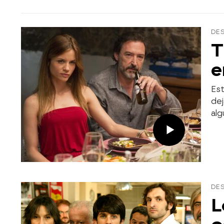
DE
T
e
Est
dej
alg
DES
L