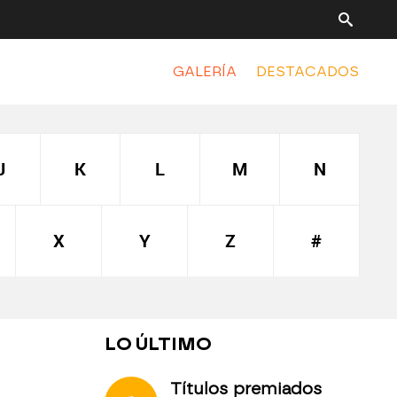
GALERÍA
DESTACADOS
J
K
L
M
N
X
Y
Z
#
LO ÚLTIMO
Títulos premiados