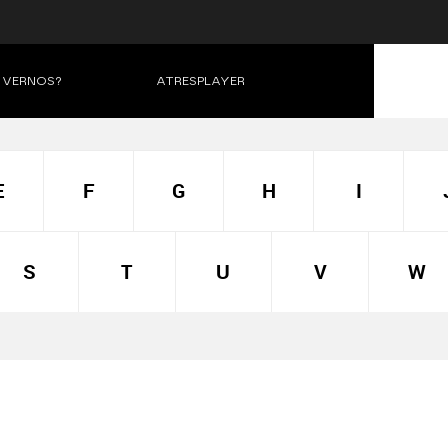
VERNOS?
ATRESPLAYER
E
F
G
H
I
S
T
U
V
W