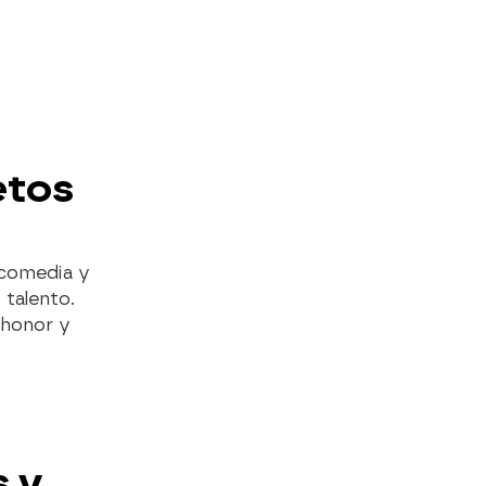
etos
a comedia y
 talento.
 honor y
s y