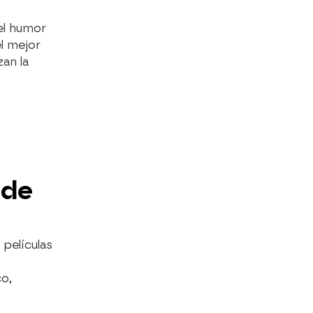
el humor
l mejor
an la
 de
 películas
o,