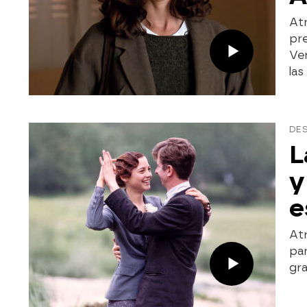
Atr
pr
Ver
las
DE
L
y
e
Atr
par
gra