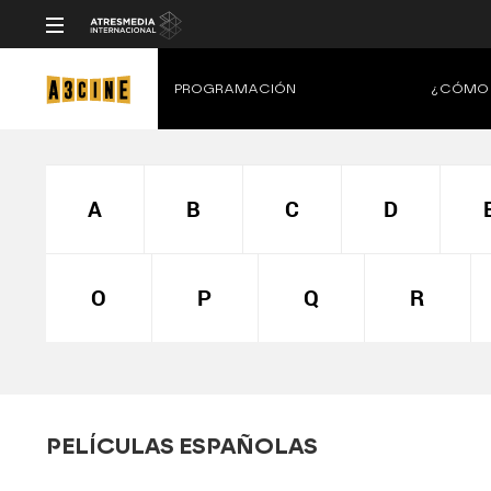
PROGRAMACIÓN
¿CÓMO 
A
B
C
D
O
P
Q
R
PELÍCULAS ESPAÑOLAS