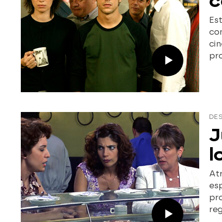
c
Est
con
cin
pr
DE
J
l
Atr
esp
pr
reg