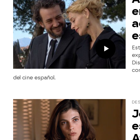
e
a
e
Est
exp
Di
co
del cine español.
DE
J
e
A