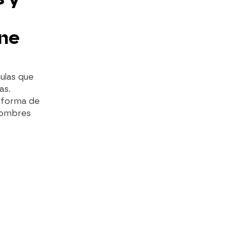
ine
ulas que
as.
 forma de
nombres