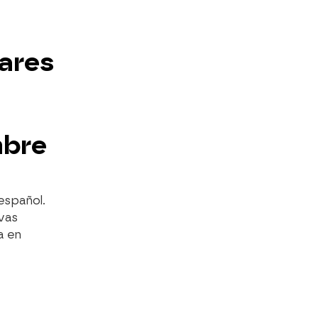
ares
mbre
español.
vas
a en