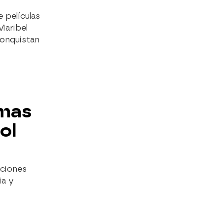
 películas
Maribel
conquistan
amas
ol
ociones
ia y