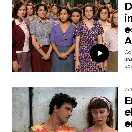
D
i
e
A
Con
una
Joy
DE
E
e
e