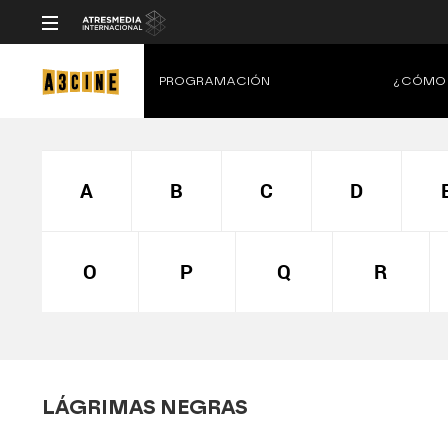
PROGRAMACIÓN
¿CÓMO 
A
B
C
D
O
P
Q
R
LÁGRIMAS NEGRAS