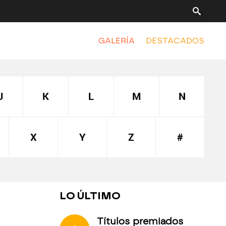
GALERÍA
DESTACADOS
J
K
L
M
N
X
Y
Z
#
LO ÚLTIMO
Títulos premiados