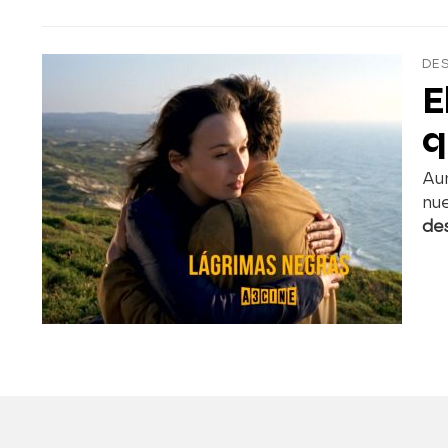
DE
E
q
Au
nue
de