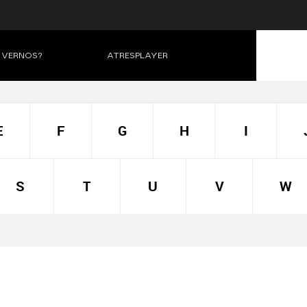
VERNOS?
ATRESPLAYER
E
F
G
H
I
S
T
U
V
W