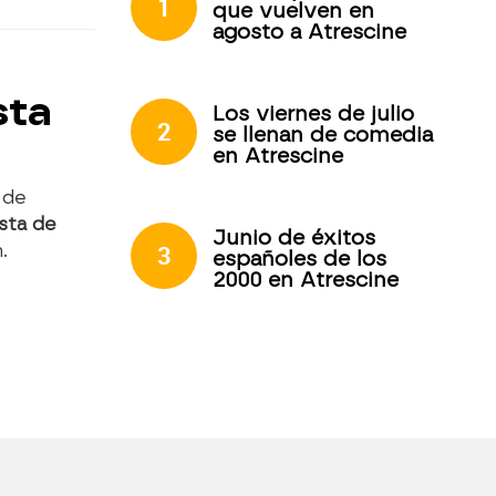
1
que vuelven en
agosto a Atrescine
sta
Los viernes de julio
2
se llenan de comedia
en Atrescine
 de
ista de
Junio de éxitos
3
.
españoles de los
2000 en Atrescine